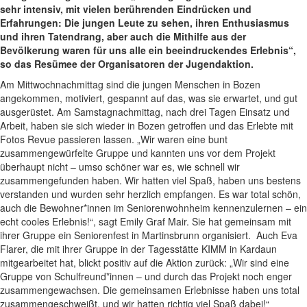
sehr intensiv, mit vielen berührenden Eindrücken und
Erfahrungen: Die jungen Leute zu sehen, ihren Enthusiasmus
und ihren Tatendrang, aber auch die Mithilfe aus der
Bevölkerung waren für uns alle ein beeindruckendes Erlebnis“,
so das Resümee der Organisatoren der Jugendaktion.
Am Mittwochnachmittag sind die jungen Menschen in Bozen
angekommen, motiviert, gespannt auf das, was sie erwartet, und gut
ausgerüstet. Am Samstagnachmittag, nach drei Tagen Einsatz und
Arbeit, haben sie sich wieder in Bozen getroffen und das Erlebte mit
Fotos Revue passieren lassen. „Wir waren eine bunt
zusammengewürfelte Gruppe und kannten uns vor dem Projekt
überhaupt nicht – umso schöner war es, wie schnell wir
zusammengefunden haben. Wir hatten viel Spaß, haben uns bestens
verstanden und wurden sehr herzlich empfangen. Es war total schön,
auch die Bewohner*innen im Seniorenwohnheim kennenzulernen – ein
echt cooles Erlebnis!“, sagt Emily Graf Mair. Sie hat gemeinsam mit
ihrer Gruppe ein Seniorenfest in Martinsbrunn organisiert. Auch Eva
Flarer, die mit ihrer Gruppe in der Tagesstätte KIMM in Kardaun
mitgearbeitet hat, blickt positiv auf die Aktion zurück: „Wir sind eine
Gruppe von Schulfreund*innen – und durch das Projekt noch enger
zusammengewachsen. Die gemeinsamen Erlebnisse haben uns total
zusammengeschweißt, und wir hatten richtig viel Spaß dabei!“